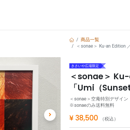
お問い合わせ
商品一覧
＜sonae＞ Ku-an Editi
きさいや広場限定
＜sonae＞ Ku-a
「Umi（Sunse
＜sonae＞空庵特別デザイン
※sonaeのみ送料無料
¥
38,500
（税込）