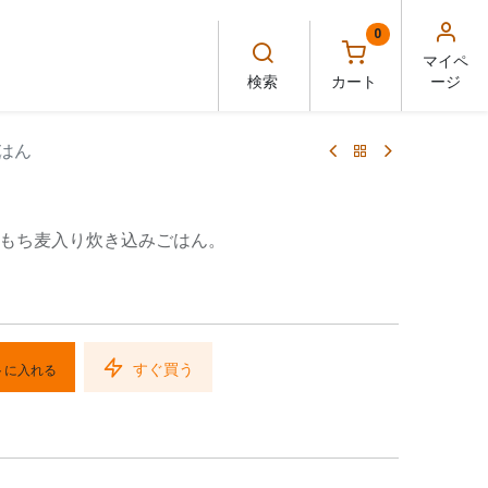
0
マイペ
検索
カート
ージ
はん
もち麦入り炊き込みごはん。
すぐ買う
トに入れる