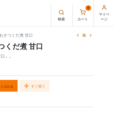
0
マイペ
検索
カート
ージ
おさつくだ煮 甘口
つくだ煮 甘口
甘口」。
すぐ買う
トに入れる