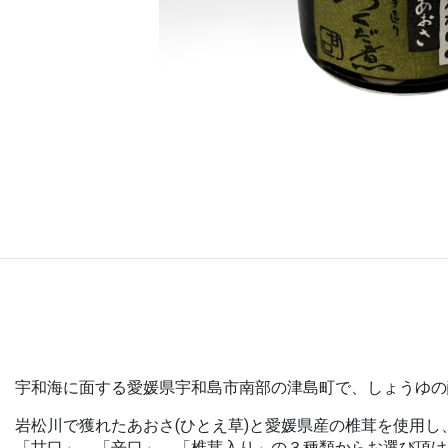
宇和海に面する愛媛県宇和島市南部の津島町で、しょうゆの
岩松川で獲れたあおさ(ひとえ草)と愛媛県産の椎茸を使用
「甘口」、「辛口」、「椎茸入り」の３種類からお選び頂け